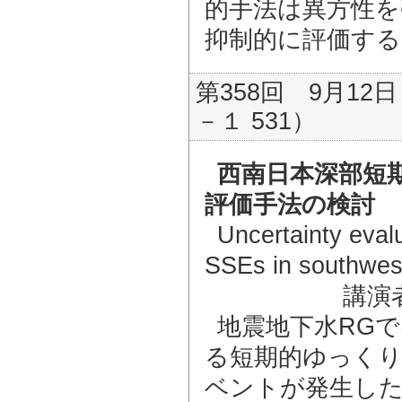
的手法は異方性を
抑制的に評価す
第358回 9月12日
－１ 531）
西南日本深部短
評価手法の検討
Uncertainty evalu
SSEs in southwes
講演
地震地下水RG
る短期的ゆっく
ベントが発生し