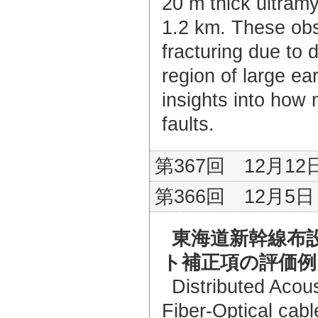
20 m thick ultramy
1.2 km. These obs
fracturing due to 
region of large e
insights into how
faults.
第367回 12月12日
第366回 12月5日（
東海道新幹線布設
ト補正項の評価例
Distributed Acou
Fiber-Optical cabl