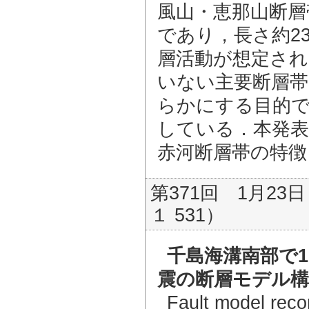
風山・恵那山断層
であり，長さ約2
層活動が想定され
いない主要断層帯
らかにする目的で
している．本発
赤河断層帯の特徴
第371回 1月23日
１ 531）
千島海溝南部で1
震の断層モデル構
Fault model reco