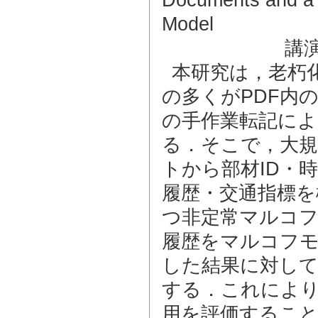
Model
講
本研究は，老朽
の多くがPDF内
の手作業転記に
る．そこで，大規
トから部材ID・
履歴・交通指標を
つ非定常マルコフ
履歴をマルコフモ
した結果に対して
する．これによ
用を評価すること