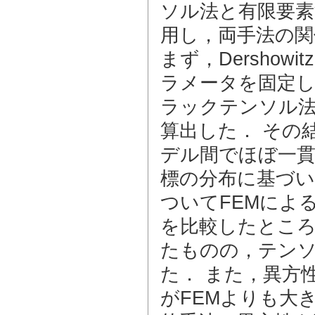
ソル法と有限要素
用し，両手法の
まず，Dershowi
ラメータを固定し
ラックテンソル
算出した． その
デル間でほぼ一貫
標の分布に基づい
ついてFEMによ
を比較したところ
たものの，テンソ
た． また，異方
がFEMよりも大