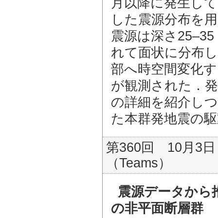
月以降に発生して
した震源分布を用
震源は深さ25–3
れて面状に分布し
部へ時空間変化す
が観測された．発
の詳細を紹介しつ
た本群発地震の駆
第360回 10月3日
（Teams）
震源データから推
の非平面断層群