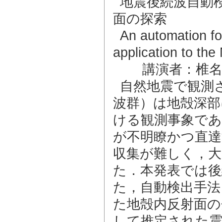
地震後続波自動
面の探索
An automation for
application to th
講演者：椎名
自然地震で観測
波群）は地殻深部
ける観測事象で
が不明瞭かつ直達
収集が難しく，大
た．本発表では後
た，自動検出手法
た地殻内反射面の
して推定された震