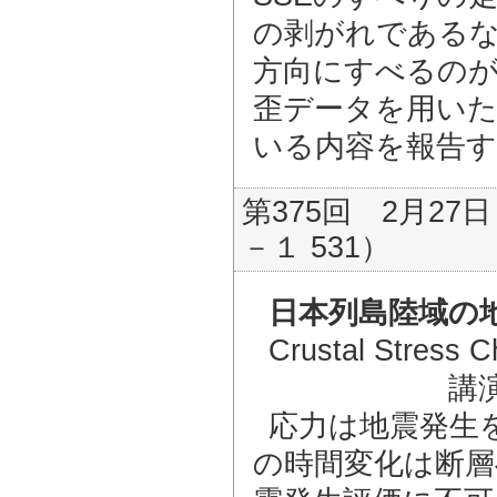
の剥がれである
方向にすべるの
歪データを用いた
いる内容を報告す
第375回 2月27日
－１ 531）
日本列島陸域の地
Crustal Stress C
講
応力は地震発生
の時間変化は断層