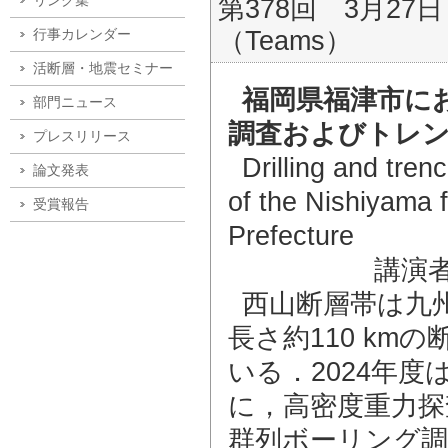
リンク集
第378回 3月27日
（Teams）
行事カレンダー
活断層・地震セミナー
福岡県福津市に
部門ニュース
調査およびトレ
プレスリリース
Drilling and tre
論文発表
of the Nishiyama 
受賞報告
Prefecture
講演
西山断層帯は九
長さ約110 k
いる．2024年
に，高密度重力探
群列ボーリング調