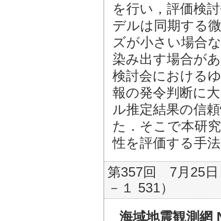
を行い，評価検討
デルは同期する
ズが小さい場合
染み出す場合が
検討会における
報の発令判断に大
ル推定結果の信
た．そこで本研究
性を評価する手法
第357回 7月25日
－１ 531）
海域地震観測網 