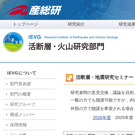
トップページ
研究紹介
研究成
IEVGについて
活断層・地震研究セミナー
部門長挨拶
研究者間の意見交換，議論を目的
部門の概要
一般の方でも聴講可能ですが，内
研究グループ
外部の方で聴講を希望される場合
構成メンバー
2026年度
2025年
採用情報