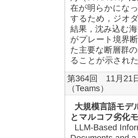
在が明らかにな
するため，ジオ
結果，沈み込む
がプレート境界断
た主要な断層群の
ることが示され
第364回 11月21
（Teams）
大規模言語モデ
とマルコフ劣化
LLM-Based Inform
Documents and a 