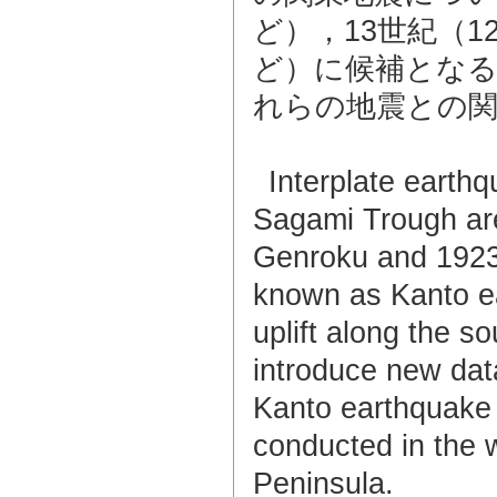
ど），13世紀（1
ど）に候補とな
れらの地震との
Interplate earth
Sagami Trough ar
Genroku and 1923 
known as Kanto ea
uplift along the so
introduce new data
Kanto earthquake 
conducted in the 
Peninsula.