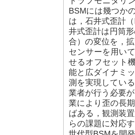
トラフモニタリ
BSMには幾つか
は，石井式歪計（Ish
井式歪計は円筒形
合）の変位を，拡
センサーを用い
せるオフセット
能と広ダイナミッ
測を実現している
業者が行う必要
業により歪の長
ばある，観測装置
らの課題に対応
世代型BSMを開発