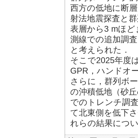
西方の低地に断層
射法地震探査と群
表層から3 mほ
測線での追加調査
と考えられた．
そこで2025年
GPR，ハンドオ
さらに，群列ボー
の沖積低地（砂丘
でのトレンチ調
て北東側を低下さ
れらの結果につ