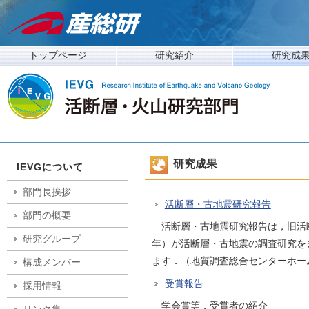
トップページ
研究紹介
研究成
研究成果
IEVGについて
部門長挨拶
活断層・古地震研究報告
部門の概要
活断層・古地震研究報告は，旧活断層
研究グループ
年）が活断層・古地震の調査研究をま
ます．（地質調査総合センターホー
構成メンバー
受賞報告
採用情報
学会賞等，受賞者の紹介