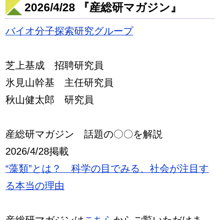
2026/4/28 『産総研マガジン』
バイオ分子探索研究グループ
芝上基成 招聘研究員
氷見山幹基 主任研究員
秋山健太郎 研究員
産総研マガジン 話題の〇〇を解説
2026/4/28掲載
“藻類”とは？ 科学の目でみる、社会が注目す
る本当の理由