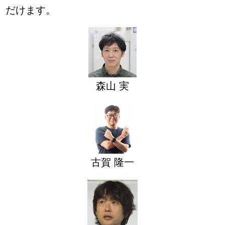
だけます。
森山 実
古賀 隆一