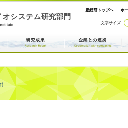
産総研トップへ
ホ
イオシステム研究部門
文字サイズ
nstitute
研究成果
企業との連携
Research Result
Cooperation with companies
t