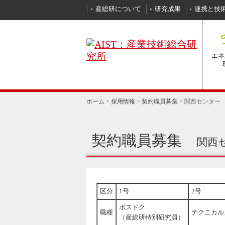
本文へ
産総研について
研究成果
連携と技
ホーム
>
採用情報
>
契約職員募集
>
関西センター
契約職員募集
関西
区分
1号
2号
ポスドク
職種
テクニカル
（産総研特別研究員）