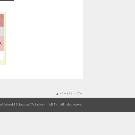
A
▲ ページトップへ
ced Industrial Science and Technology （AIST）. All rights reserved.