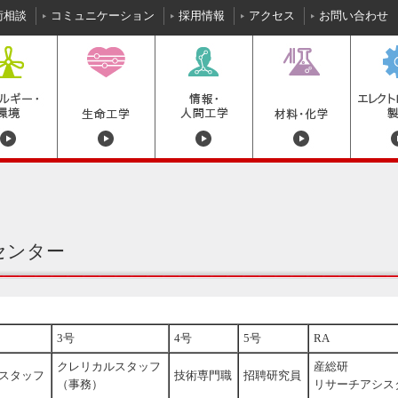
術相談
コミュニケーション
採用情報
アクセス
お問い合わせ
センター
3号
4号
5号
RA
クレリカルスタッフ
産総研
スタッフ
技術専門職
招聘研究員
（事務）
リサーチアシス