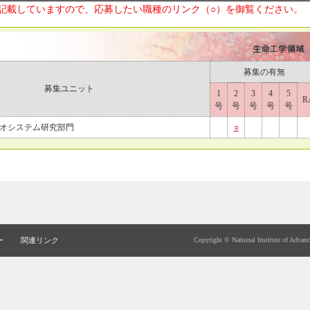
記載していますので、応募したい職種のリンク（○）を御覧ください。
募集の有無
募集ユニット
1
2
3
4
5
R
号
号
号
号
号
オシステム研究部門
○
ー
関連リンク
Copyright © National Institute of Advan