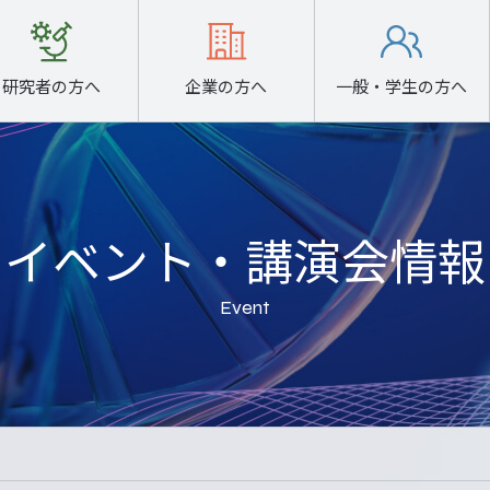
研究者
の方へ
企業
の方へ
一般・学生
の方へ
研究者の方へ
企業の方へ
一般・学生の方へ
イベント・講演会情報
主要研究紹介
連携のご案内
イベント
研究方針
イベント
採用情報
研究者/
研究者/
研究者/
イベント
出版物
出版物
Event
研究ユニット紹介
研究ユニット紹介
研究ユニット紹介
出版物
お問合せ・ご相談窓口
問合せ・ご相談窓口
問合せ・