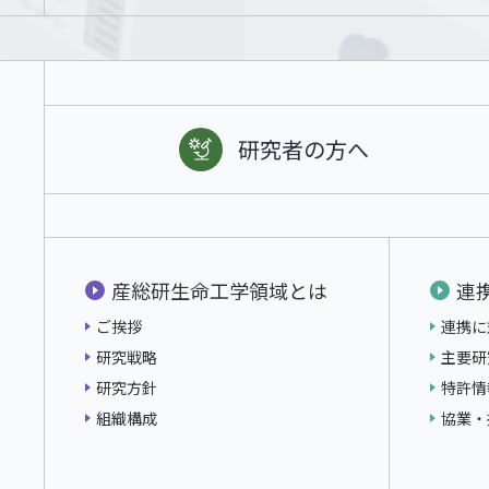
2026.04.01
第24回「LS-BT合
研究者の方へ
産総研生命工学領域とは
連
ご挨拶
連携に
研究戦略
主要研
研究方針
特許情
組織構成
協業・