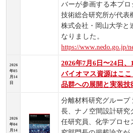
バーが参画する本プロ
技術総合研究所が代表
株式会社・岡山大学と
なりました。
https://www.nedo.go.jp/
2026年7月6日〜24日、
2026
年05
バイオマス資源はここ
月14
日
品群への展開と実装技
分離材料研究グループ 
長、ナノ空間設計研究グ
2026
任研究員、化学プロセス
年04
月14
究部門長の掲載論文が「Chemi