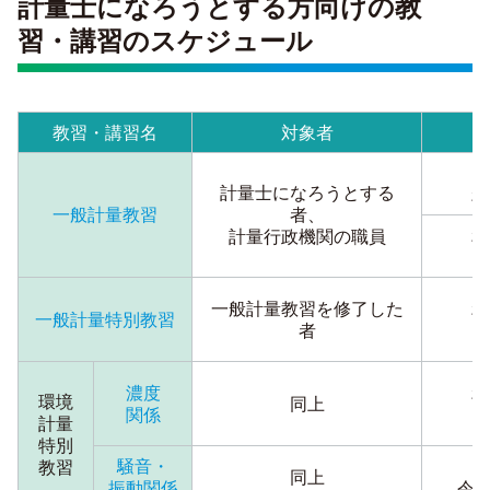
計量士になろうとする方向けの教
習・講習のスケジュール
教習・講習名
対象者
計量士になろうとする
2
一般計量教習
者、
2
計量行政機関の職員
一般計量教習を修了した
2
一般計量特別教習
者
濃度
2
環境
同上
関係
計量
特別
騒音・
教習
同上
振動関係
令