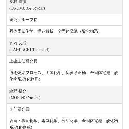
奥村 豊旗
(OKUMURA Toyoki)
研究グループ長
固体電気化学、構造解析、全固体電池（酸化物系）
竹内 友成
(TAKEUCHI Tomonari)
上級主任研究員
通電焼結プロセス、固体化学、硫黄系正極、全固体電池（酸
化物系/硫化物系）
森野 裕介
(MORINO Yusuke)
主任研究員
表面・界面化学、電気化学、分析化学、全固体電池（酸化物
系/硫化物系）