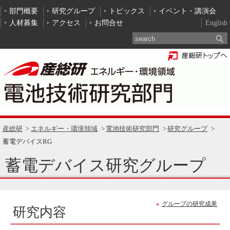
部門概要
研究グループ
トピックス
イベント・講演会
人材募集
アクセス
お問合せ
English
産総研
エネルギー・環境領域
電池技術研究部門
研究グループ
蓄電デバイスRG
蓄電デバイス研究グループ
グループの研究成果
研究内容