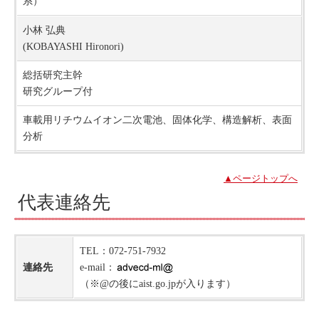
系）
小林 弘典
(KOBAYASHI Hironori)
総括研究主幹
研究グループ付
車載用リチウムイオン二次電池、固体化学、構造解析、表面
分析
▲ページトップへ
代表連絡先
TEL：072-751-7932
連絡先
e-mail：
（※@の後にaist.go.jpが入ります）