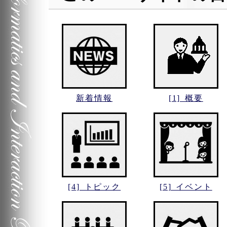
新着情報
[1] 概要
[4] トピック
[5] イベント