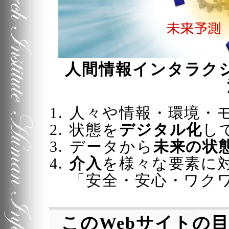
人間情報インタラク
人々や情報・環境・
状態を
デジタル化
し
データから
未来の状
介入
を様々な要素に
安全・安心・ワク
この
Web
サイトの