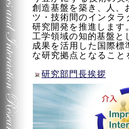
創造基盤を築き、人、
ツ・技術間のインタラ
研究開発を推進します
工学領域の知的基盤と
成果を活用した国際標
な研究拠点となること
研究部門長挨拶