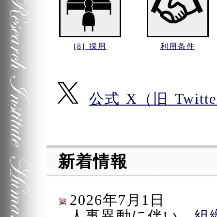
[8] 採用
利用条件
公式
X
（旧
Twitte
目次ここまで。
新着情報
2026年7月1日
人事異動に伴い、
組