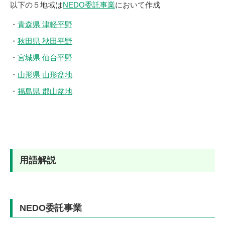
以下の５地域は
NEDO委託事業
において作成
・
青森県 津軽平野
・
秋田県 秋田平野
・
宮城県 仙台平野
・
山形県 山形盆地
・
福島県 郡山盆地
用語解説
NEDO委託事業