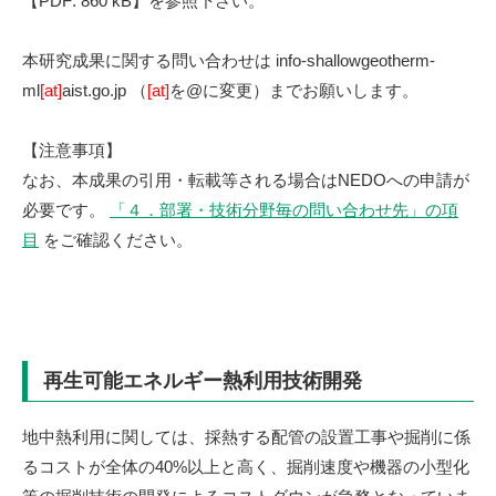
【PDF: 860 kB】を参照下さい。
本研究成果に関する問い合わせは info-shallowgeotherm-
ml
[at]
aist.go.jp （
[at]
を@に変更）までお願いします。
【注意事項】
なお、本成果の引用・転載等される場合はNEDOへの申請が
必要です。
「４．部署・技術分野毎の問い合わせ先」の項
目
をご確認ください。
再生可能エネルギー熱利用技術開発
地中熱利用に関しては、採熱する配管の設置工事や掘削に係
るコストが全体の40%以上と高く、掘削速度や機器の小型化