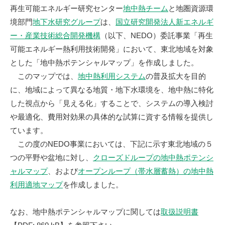
再生可能エネルギー研究センター
地中熱チーム
と地圏資源環
境部門
地下水研究グループ
は、
国立研究開発法人新エネルギ
ー・産業技術総合開発機構
（以下、NEDO）委託事業「
再生
可能エネルギー熱利用技術開発
」において、東北地域を対象
とした「地中熱ポテンシャルマップ」を作成しました。
このマップでは、
地中熱利用システム
の普及拡大を目的
に、地域によって異なる地質・地下水環境を、地中熱に特化
した視点から「見える化」することで、システムの導入検討
や最適化、費用対効果の具体的な試算に資する情報を提供し
ています。
この度のNEDO事業においては、下記に示す東北地域の５
つの平野や盆地に対し、
クローズドループの地中熱ポテンシ
ャルマップ
、および
オープンループ（帯水層蓄熱）の地中熱
利用適地マップ
を作成しました。
なお、地中熱ポテンシャルマップに関しては
取扱説明書