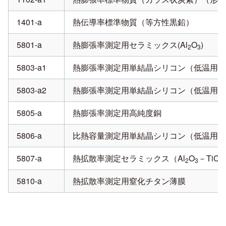
1401-a
熱伝導率標準物質（等方性黒鉛）
5801-a
熱膨張率測定用セラミックス(Al
O
)
2
3
5803-a1
熱膨張率測定用単結晶シリコン（低温用）
5803-a2
熱膨張率測定用単結晶シリコン（低温用）
5805-a
熱膨張率測定用高純度銅
5806-a
比熱容量測定用単結晶シリコン（低温用）
5807-a
熱拡散率測定セラミックス（Al
O
－TiC
2
3
5810-a
熱拡散率測定用窒化チタン薄膜