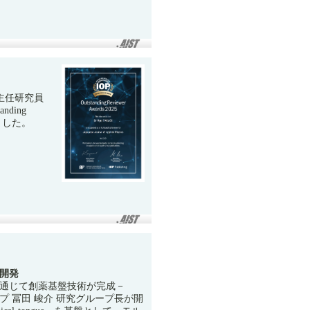
主任研究員
anding
賞しました。
開発
通じて創薬基盤技術が完成－
 冨田 峻介 研究グループ長が開