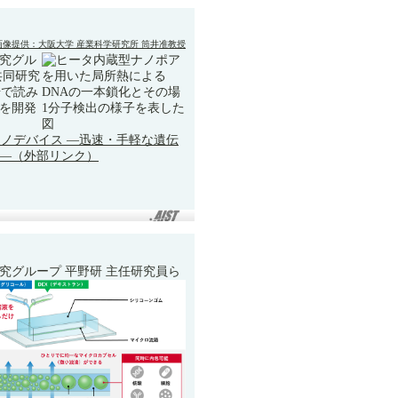
画像提供：大阪大学 産業科学研究所 筒井准教授
究グル
共同研究
場で読み
を開発
ナノデバイス ―迅速・手軽な遺伝
―（外部リンク）
究グループ 平野研 主任研究員ら