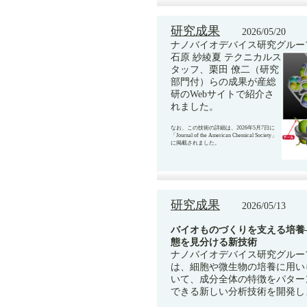
研究成果
2026/05/20
ナノバイオデバイス研究グループ
石原 紗綾夏 テクニカルス
タッフ、栗田 僚二（研究
部門付）らの成果が産総
研のWebサイトで紹介さ
れました。
なお、この技術の詳細は、2026年5月7日に
「Journal of the American Chemical Society」
に掲載されました。
研究成果
2026/05/13
バイオものづくりを支える培養
態を見分ける新技術
ナノバイオデバイス研究グループ
は、細胞や微生物の培養に用い
いて、成分全体の特徴をパター
できる新しい分析技術を開発し