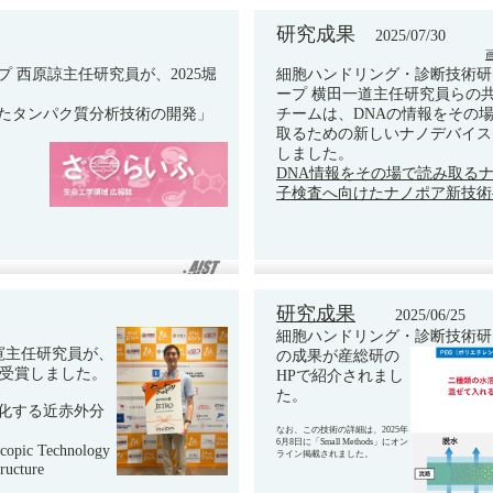
研究成果
2025/07/30
 西原諒主任研究員が、2025堀
細胞ハンドリング・診断技術研
ープ 横田一道主任研究員らの
たタンパク質分析技術の開発」
チームは、DNAの情報をその
取るための新しいナノデバイス
しました。
DNA情報をその場で読み取る
子検査へ向けたナノポア新技術
研究成果
2025/06/25
細胞ハンドリング・診断技術研
寛主任研究員が、
の成果が産総研の
O賞を受賞しました。
HPで紹介されまし
た。
化する近赤外分
なお、この技術の詳細は、2025年
6月8日に「Small Methods」にオン
ic Technology
ライン掲載されました。
tructure