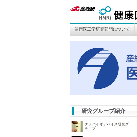
TOP
健康医工学研究部門について
ペ
ー
連携大学院・大学客員教員
職員・研究者一覧
研究部門長挨拶
アクセスマップ
組織図
概要
ジ
研究グループ紹介
ナノバイオデバイス研究グ
ループ