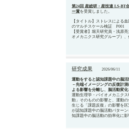
第24回 産総研・産技連 LS-B
ー賞
を受賞しました。
【タイトル】ストレスによる血
のマルチスケール検証 P001
【受賞者】堀天研究員・浅原亮
オメカニクス研究グループ）、
研究成果
2026/06/11
運動をすると認知課題中の脳活
－先端イメージングの反復計測
よる影響を分離し、脳活動変化
運動生理学・バイオメカニクス
動」そのものの影響と、運動の
生じる「課題反復」の影響を区
が認知課題中の脳活動パターン
知課題中の脳活動の効率化に影