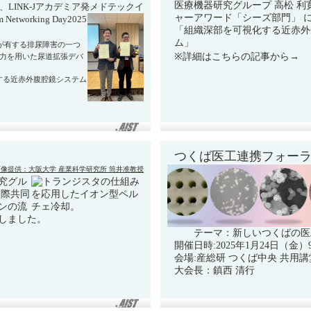
医療機器研究グループ 高松 利
LINK-Jアカデミア発メドテックイ
ャーアワード「シーズ部門」 
working Day2025
「組織深部を可視化する近赤外
ム」
が有する排尿障害の一つ
※詳細はこちらの記事から→
⼒を用いた尿道拡張デバ
する近赤外腹腔鏡システム
つくば医工連携フォーラム
画像提供：大阪大学 産業科学研究所 筒井准教授
究グル
国際共同
ンの流
しました。
テーマ：新しいつくばの医
開催日時:2025年1月24日（金）9:00
会場:産総研 つくば中央 共用講
大会長：鎮西 清行