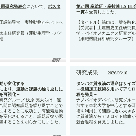
T合同研究発表会
において、
ポスタ
第24回 産総研・産技連 LS-B
ー賞
を受賞しました。
圧調節異常 実験動物からヒトへ
【タイトル】筋肉は、腱を酸化ス
【受賞者】土屋吉史主任研究員
太主任研究員（運動生理学・バイ
学・バイオメカニクス研究グル
他
（細胞機能解析研究グループ）
研究成果
2026/06/10
動が変化する
タンパク質液滴の運命はサイズ
により、運動と課題の繰り返しに
－微細加工技術を用いてアミロ
を可視化－
程を発見－
研究グループ 浅原 亮太らは「運
ナノバイオデバイス研究グルー
合間に認知課題を繰り返すことで
加する東北大学を中心とする研
別することに成功し、有酸素運動
術を利用して細胞に近い大きさ
を変化させること、課題反復が認
ク質液滴からアミロイド線維が
響することを明らかにしました。
競合過程を発見しました。