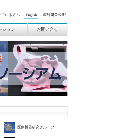
れている方へ
産総研公式HP
English
ーション
お問い合せ
タログ
レット
クス
会
医療機器研究グループ