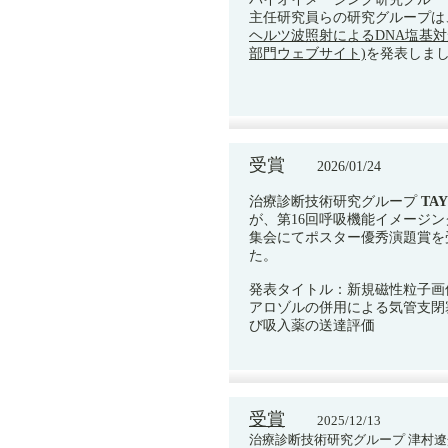
主任研究員らの研究グループは
ヘルツ波照射によるDNA塩基
部門ウェブサイト)
を発表しま
受賞
2026/01/24
治療診断技術研究グループ
TAY
が、第16回呼吸機能イメージ
集会にてポスター優秀演題賞を
た。
発表タイトル：新規磁性粒子画
アロゾルの併用による気管支閉
び吸入薬の送達評価
受賞
2025/12/13
治療診断技術研究グループ 津村