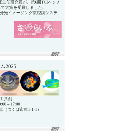
寛主任研究員が、第6回TCIベンチ
にて大賞を受賞しました。
分光イメージング腹腔鏡システ
2025
工共創
 – 17:00
堂（つくば市東1-1-1）