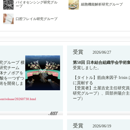
バイオセンシング研究グル
細胞機能解析研究グループ
ープ
口腔フレイル研究グループ
受賞
2026/06/27
究グループ 横
第58回 日本結合組織学会学術
研究チーム
受賞しました。
体ナノポアを
【タイトル】筋由来因子 Iris
ノ酸を一つずつ
に貢献する
術を開発しま
【受賞者】土屋吉史主任研究員
研究グループ）、田部井陽介主
ープ）
ment/release/20260730.html
受賞
2026/06/19