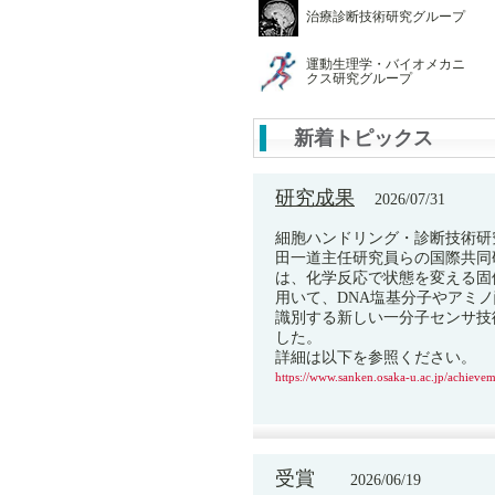
治療診断技術研究グループ
運動生理学・バイオメカニ
クス研究グループ
新着トピックス
研究成果
2026/07/31
細胞ハンドリング・診断技術研
田一道主任研究員らの国際共同
は、化学反応で状態を変える固
用いて、DNA塩基分子やアミ
識別する新しい一分子センサ技
した。
詳細は以下を参照ください。
https://www.sanken.osaka-u.ac.jp/achieve
受賞
2026/06/19