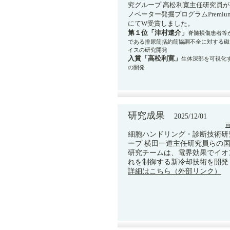
究グループ 高松利寛主任研究員が、
ノベーター発掘プログラムPremium Net
にてW受賞しました。
第１位「津村遼介」
脊髄損傷患者等
である排尿筋括約筋協調不全に対する磁
イスの研究開発
入賞「高松利寛」
生体深部を可視化
の開発
研究成果
2025/12/01
細胞ハンドリング・診断技術研
ープ 横田一道主任研究員らの
研究チームは、電界効果でイオ
れを制御する新冷却技術を開発
詳細はこちら（外部リンク）