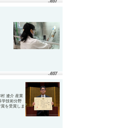
村 遼介 産業
科学技術分野
者賞を受賞しま