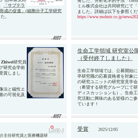
発した、分析化学的手法「chemic
、
「サブテラ
ミル株式会社は共同研究にて「C
対形成の促進」(細胞分子工学研究
ました。詳細は以下を参照くだ
した。
https://www.molmir.co.jp/news20
生命工学領域 研究室公開
（受付終了しました）
 Zhiwei
研究員
ング研究会学術
生命工学領域では、公募開始に
受賞しまし
卒研究職の応募資格者を対象に
の研究ユニットの研究室見学会
（希望する研究グループにて研
像法と磁性エ
ディスカッションも）。生命工
塞の可視化及
究活動に興味のある皆様のご参
ています！
受賞
2025/12/05
遼介主任研究員と医療機器研