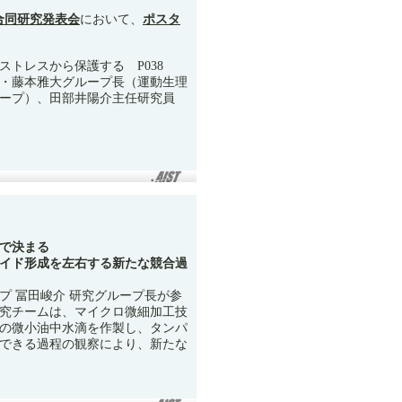
T合同研究発表会
において、
ポスタ
トレスから保護する P038
・藤本雅大グループ長（運動生理
ープ）、田部井陽介主任研究員
で決まる
イド形成を左右する新たな競合過
プ 冨田峻介 研究グループ長が参
究チームは、マイクロ微細加工技
の微小油中水滴を作製し、タンパ
できる過程の観察により、新たな