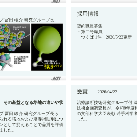
採用情報
 冨田 峻介 研究グループ長、
契約職員募集
・第二号職員
つくば 1件 2026/5/22更新
受賞
2026/04/22
―その基盤となる培地の違いや状
治療診断技術研究グループ付 津
技術企画調査員が、令和8年度
 冨田 峻介 研究グループ長ら
の文部科学大臣表彰 若手科学
られる培地および培養補助剤につ
した。
ンとして捉えることで品質を評価
ました。