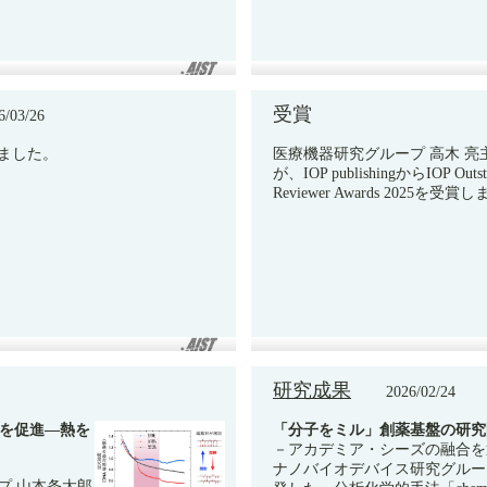
受賞
03/26
ました。
医療機器研究グループ 高木 亮
が、IOP publishingからIOP Outst
Reviewer Awards 2025を受
研究成果
2026/02/24
合を促進—熱を
「分子をミル」創薬基盤の研究
－アカデミア・シーズの融合を
ナノバイオデバイス研究グループ
プ 山本条太郎