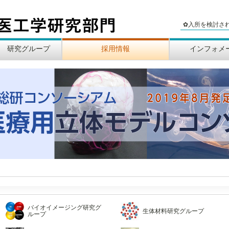
✿入所を検討さ
研究グループ
採用情報
インフォメ
入所を検討されている方へ
公募情報
見学案内
研究カ
リーフ
トピッ
研究
バイオイメージング研究グ
生体材料研究グループ
ループ