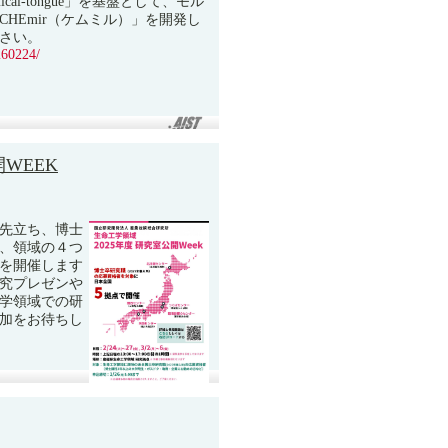
al-tongue」を基盤として、モル
HEmir（ケムミル）」を開発し
さい。
260224/
WEEK
先立ち、博士
、領域の４つ
を開催します
究プレゼンや
学領域での研
加をお待ちし