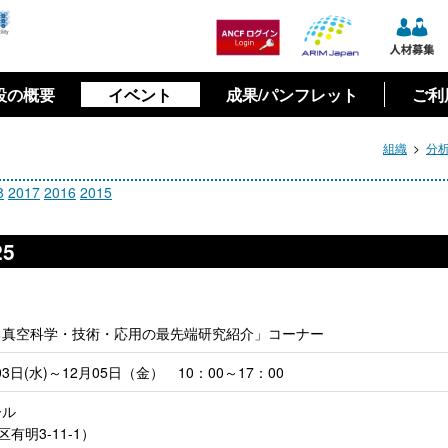
先
設の概要
イベント
成果/パンフレット
ご利
組織
分
8
2017
2016
2015
5
る真空科学・技術・応用の最先端研究紹介」コーナー
3日(水)～12月05日（金） 10：00～17：00
ール
区有明3-11-1）