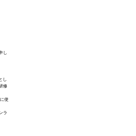
お申し
とし
研修
みに使
ンラ