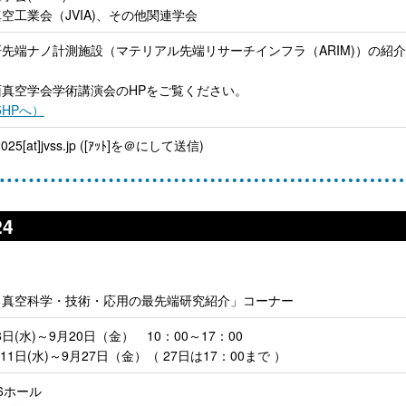
空工業会（JVIA)、その他関連学会
先端ナノ計測施設（マテリアル先端リサーチインフラ（ARIM)）の紹
真空学会学術講演会のHPをご覧ください。
5HPへ）
025[at]jvss.jp ([ｱｯﾄ]を＠にして送信)
4
る真空科学・技術・応用の最先端研究紹介」コーナー
日(水)～9月20日（金） 10：00～17：00
1日(水)～9月27日（金）（ 27日は17：00まで ）
6ホール