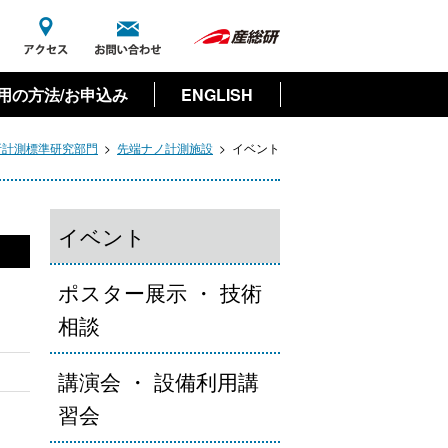
AIST
用の方法/お申込み
ENGLISH
析計測標準研究部門
先端ナノ計測施設
イベント
イベント
ポスター展示 ・ 技術
相談
講演会 ・ 設備利用講
習会