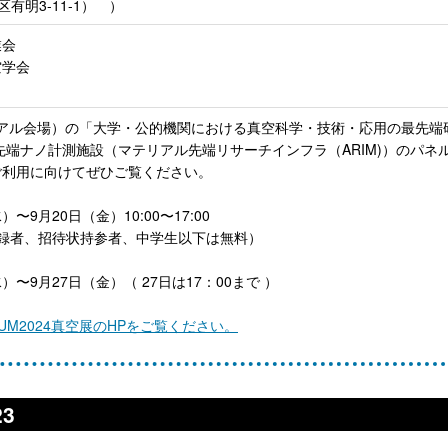
区有明3-11-1） ）
業会
空学会
展（リアル会場）の「大学・公的機関における真空科学・技術・応用の最先端
先端ナノ計測施設（マテリアル先端リサーチインフラ（ARIM)）のパネ
ご利用に向けてぜひご覧ください。
）〜9月20日（金）10:00〜17:00
場登録者、招待状持参者、中学生以下は無料）
水）〜9月27日（金）（ 27日は17：00まで ）
UUM2024真空展のHPをご覧ください。
3