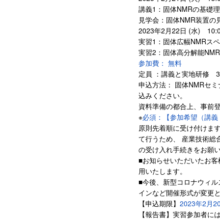
講義1：固体NMRの基礎
見学会：固体NMR装置の
2023年2月22日 (水) 10
実習1：固体広幅NMRス
実習2：固体高分解能NM
参加費： 無料
定員 ：講義と実地研修 
申込方法： 固体NMRセミナー事
込みください。
資料準備の都合上、事前
※
必須：【参加希望（講義
原則先着順に受け付けます
て行うため、 産業技術総
の受け入れ手続きをお願
■お知らせいただいたお客
用いたします。
■今後、新型コロナウィ
インなど開催形式が変更
【申込期限】
2023年2月
【報告書】実習参加者には