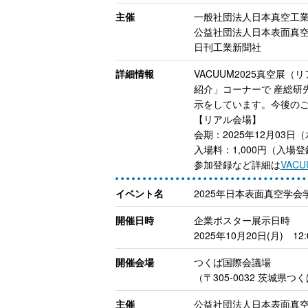
主催
一般社団法人日本真空工
公益社団法人日本表面真
日刊工業新聞社
詳細情報
VACUUM2025真空
紹介」コーナーで 産総研
示をしています。今後の
【リアル会場】
会期：2025年12月03日（水
入場料：1,000円（入
参加登録など詳細は
VAC
イベント名
2025年日本表面真空学
開催日時
企業ポスター展示日時
2025年10月20日(月) 1
開催会場
つくば国際会議場
（〒305-0032 茨城県つく
主催
公益社団法人日本表面真空学