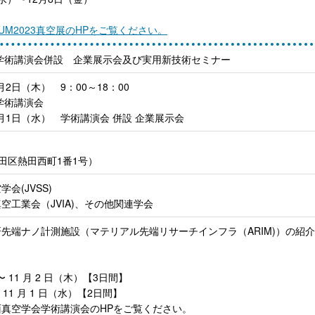
UUM2023真空展のHPをご覧ください。
会学術講演会併設 企業展示会及び実用新技術セミナー
1月2日（木） 9：00～18：00
学術講演会
～11月1日（水） 学術講演会 併設 企業展示会
市熱田区熱田西町1番1号）
会(JVSS)
空工業会（JVIA)、その他関連学会
先端ナノ計測施設（マテリアル先端リサーチインフラ（ARIM)）の紹
〜 11 月 2 日（木）【3日間】
 11 月 1 日（水）【2日間】
真空学会学術講演会のHPをご覧ください。