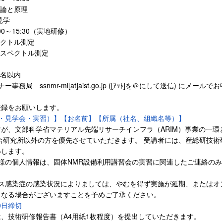
理論と原理
見学
:00～15:30（実地研修）
ペクトル測定
Rスペクトル測定
3名以内
務局 ssnmr-ml[at]aist.go.jp ([ｱｯﾄ]を＠にして送信) にメールで
登録をお願いします。
・見学会・実習）】【お名前】【所属（社名、組織名等）】
が、文部科学省マテリアル先端リサーチインフラ（ARIM）事業の一環
合研究所以外の方を優先させていただきます。 受講者には、産総研技術
いします。
様の個人情報は、固体NMR設備利用講習会の実習に関連したご連絡の
ルス感染症の感染状況によりましては、やむを得ず実施が延期、またはオ
となる場合がございますことを予めご了承ください。
20日締切
、技術研修報告書（A4用紙1枚程度）を提出していただきます。