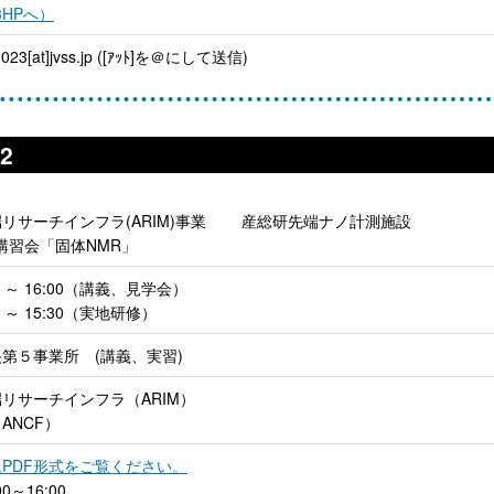
3HPへ）
023[at]jvss.jp ([ｱｯﾄ]を＠にして送信)
2
リサーチインフラ(ARIM)事業 産総研先端ナノ計測施設
講習会「固体NMR」
:00 ～ 16:00（講義、見学会）
00 ～ 15:30（実地研修）
第５事業所 (講義、実習)
リサーチインフラ（ARIM）
ANCF）
PDF形式をご覧ください。
0～16:00