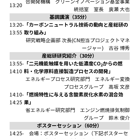
合開発機構 グリーンイノベーション基金事業
13:20
統括室 室長
廣瀬 大也
基調講演（35分）
「カーボンニュートラル技術の動向と産総研の
13:20-
取り組み」
13:55
研究戦略企画部 次長(CN担当プロジェクトマネ
ージャー)
古谷 博秀
産総研研究紹介（30分）
「二元機能触媒を用いた低濃度CO
からの燃
13:55-
2
料・化学原料直接製造プロセスの開発」
14:10
エネルギープロセス研究部門 エネルギー変換
プロセスグループ
高坂 文彦
「燃焼特性に与える含酸素炭化水素の混合効
14:10-
果」
14:25
省エネルギー研究部門 エンジン燃焼排気制御
グループ
鈴木 俊介
ポスターセッション（60分）
14:25-
会場：ポスターセッション（下記ポスターセ