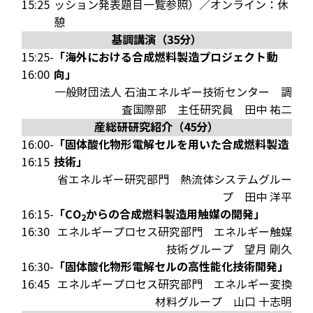
15:25
ッション発表題目一覧参照）／オンライン：休
憩
基調講演（35分）
「海外における合成燃料製造プロジェクト動
15:25-
向」
16:00
一般財団法人 石油エネルギー技術センター 調
査国際部 主任研究員
田中 祐二
産総研研究紹介（45分）
「固体酸化物形電解セルを用いた合成燃料製造
16:00-
技術」
16:15
省エネルギー研究部門 熱流体システムグルー
プ
田中 洋平
「CO
からの合成燃料製造用触媒の開発」
16:15-
2
16:30
エネルギープロセス研究部門 エネルギー触媒
技術グループ
望月 剛久
「固体酸化物形電解セルの高性能化技術開発」
16:30-
16:45
エネルギープロセス研究部門 エネルギー変換
材料グループ
山口 十志明