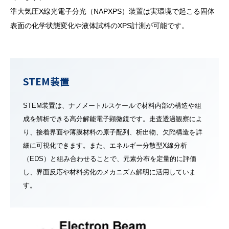
13:45 ～ 17:10（予定）
準大気圧X線光電子分光（NAPXPS）装置は実環境で起こる固体
🔸 会場：
表面の化学状態変化や液体試料のXPS計測が可能です。
<来場参加> 東京科学大学 蔵前会館３階
手島精一記念会議室
<オンライン参加>
ビデオ会議ツール「Zoom」を使用
【12月23日ハイブリッド開催】第 282 回 関東支部月例講演
STEM装置
会
STEM装置は、ナノメートルスケールで材料内部の構造や組
成を解析できる高分解能電子顕微鏡です。走査透過観察によ
り、接着界面や薄膜材料の原子配列、析出物、欠陥構造を詳
2025/11/26
お知らせ
細に可視化できます。また、エネルギー分散型X線分析
NEDO講座（2025年度後期）
を開催します。
（詳細はリンク先ファイルをご覧ください）
（EDS）と組み合わせることで、元素分布を定量的に評価
2026/1/16 接着試験法基礎講座、2026/1/19-1/23実習講座
し、界面反応や材料劣化のメカニズム解明に活用していま
申し込みは下記リンクからおねがいします。（2025/12/20
す。
日まで）
NEDO講座2025年度後期 一般 申し込みフォーム 👈
＊ 産総研内の宿泊施設、さくら館の利用ができる場合があ