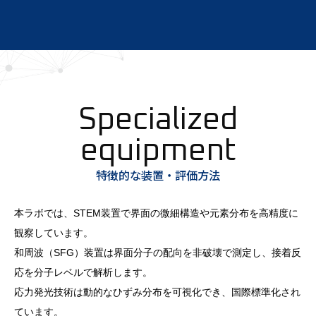
ご希望の方は申し込みの際、要望欄にその旨ご記載くださ
い。
2026/03/17
お知らせ
接着の取り組みについて取材を受けて、紹介記事が掲載され
ました。
軽量化とマルチマテリアル化で普及が進む接着｜産総研と民
間企業で世界に挑む「生存戦略」の現在地
特徴的な装置・評価方法
本ラボでは、STEM装置で界面の微細構造や元素分布を高精度に
2025/12/10
イベント
観察しています。
材料基盤研究部門 接着・界面研究グループ長の田嶌が日本
和周波（SFG）装置は界面分子の配向を非破壊で測定し、接着反
接着学会の
応を分子レベルで解析します。
「第282回関東支部月例講演会」において講演を行います。
応力発光技術は動的なひずみ分布を可視化でき、国際標準化され
🔴 第282回関東支部月例講演会
🔸 日時：2025年12月23日（火）
ています。