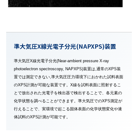
準大気圧X線光電子
分光(NAPXPS)装置
準大気圧X線光電子分光(Near-ambient pressure X-ray
photoelectron spectroscopy, NAPXPS)装置は,通常のXPS装
置では測定できない,準大気圧圧力環境下におかれた試料表面
のXPS計測が可能な装置です。X線を試料表面に照射するこ
とで放出された光電子を検出器で検出することで、各元素の
化学状態を調べることができます。準大気圧でのXPS測定が
行えることで、実環境で起こる固体表面の化学状態変化や液
体試料のXPS計測が可能です。