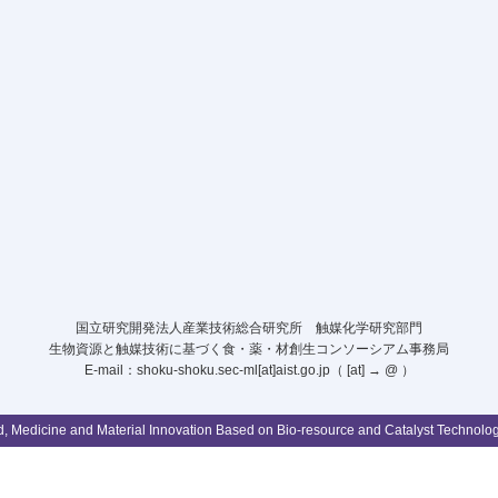
国立研究開発法人産業技術総合研究所 触媒化学研究部門
生物資源と触媒技術に基づく食・薬・材創生コンソーシアム事務局
E-mail：shoku-shoku.sec-ml[at]aist.go.jp（ [at] → @ ）
, Medicine and Material Innovation Based on Bio-resource and Catalyst Technology