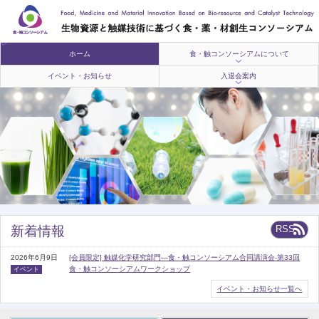
ホーム
食・触コンソーシアムについて
イベント・お知らせ
入退会案内
新着情報
RSS
2026年6月9日
[会員限定] 触媒化学研究部門―食・触コンソーシアム合同講演会-第33回
食・触コンソーシアムワークショップ
イベント
イベント・お知らせ一覧へ