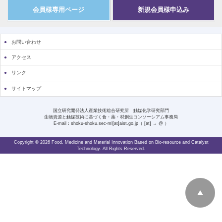
会員様専用ページ
新規会員様申込み
お問い合わせ
アクセス
リンク
サイトマップ
国立研究開発法人産業技術総合研究所 触媒化学研究部門
生物資源と触媒技術に基づく食・薬・材創生コンソーシアム事務局
E-mail：shoku-shoku.sec-ml[at]aist.go.jp（ [at] → @ ）
Copyright © 2026 Food, Medicine and Material Innovation Based on Bio-resource and Catalyst
Technology. All Rights Reserved.