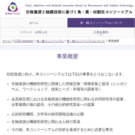
ホーム
食・触コンソーシアムについて
イベント・お知らせ
入退会案内
ホーム
>
CCRI websites
>
食・触コンソーシアム
>
食・触コンソーシアムについて
>
事業概要
事業概要
目的達成に向け、本コンソーシアムでは下記の事業をとりおこないます。
生物資源の機能性研究に関連した情報交換・情報収集と提供（シンポジ
ウム、ワークショップ、技術ニーズ・市場等の調査等）
会員相互間における生物資源の機能性研究に関わる共同研究等の提案、
企業連携の場の提供、その他公的研究資金への提案
公的研究機関、大学等の研究開発設備の公開
生物資源の機能性研究に関わる人材の育成
その他、本コンソーシアムの目的を達成するために必要な事項