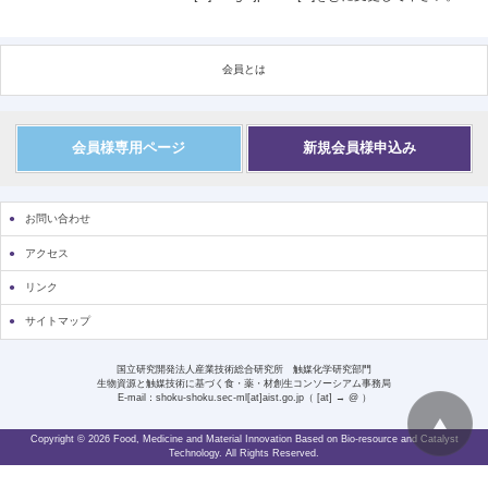
会員とは
会員様専用ページ
新規会員様申込み
お問い合わせ
アクセス
リンク
サイトマップ
国立研究開発法人産業技術総合研究所 触媒化学研究部門
生物資源と触媒技術に基づく食・薬・材創生コンソーシアム事務局
E-mail：shoku-shoku.sec-ml[at]aist.go.jp（ [at] → @ ）
Copyright © 2026 Food, Medicine and Material Innovation Based on Bio-resource and Catalyst
Technology. All Rights Reserved.