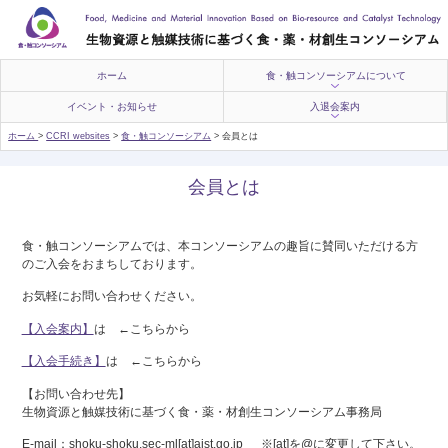
ホーム
食・触コンソーシアムについて
イベント・お知らせ
入退会案内
ホーム
>
CCRI websites
>
食・触コンソーシアム
>
会員とは
会員とは
食・触コンソーシアムでは、本コンソーシアムの趣旨に賛同いただける方
のご入会をおまちしております。
お気軽にお問い合わせください。
【入会案内】
は ←こちらから
【入会手続き】
は ←こちらから
【お問い合わせ先】
生物資源と触媒技術に基づく食・薬・材創生コンソーシアム事務局
E-mail：shoku-shoku.sec-ml[at]aist.go.jp ※[at]を@に変更して下さい。