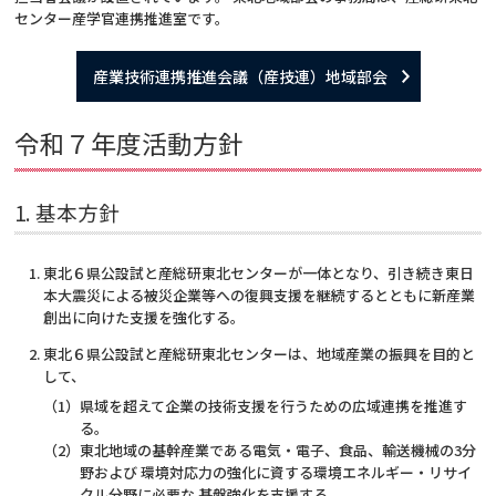
センター産学官連携推進室です。
産業技術連携推進会議（産技連）地域部会
令和７年度活動方針
1. 基本方針
東北６県公設試と産総研東北センターが一体となり、引き続き東日
本大震災による被災企業等への復興支援を継続するとともに新産業
創出に向けた支援を強化する。
東北６県公設試と産総研東北センターは、地域産業の振興を目的と
して、
（1）県域を超えて企業の技術支援を行うための広域連携を推進す
る。
（2）東北地域の基幹産業である電気・電子、食品、輸送機械の3分
野および 環境対応力の強化に資する環境エネルギー・リサイ
クル分野に必要な 基盤強化を支援する。