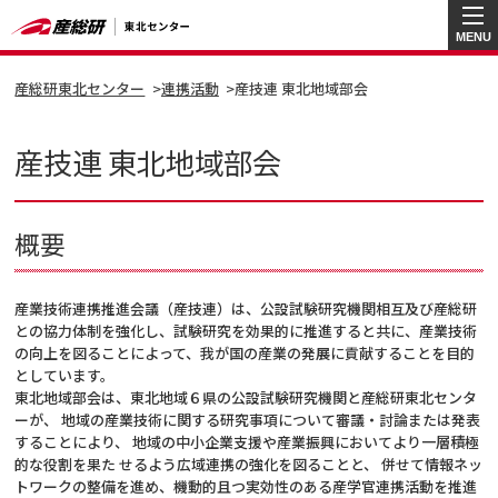
MENU
産総研東北センター
連携活動
産技連 東北地域部会
産技連 東北地域部会
概要
産業技術連携推進会議（産技連）は、公設試験研究機関相互及び産総研
との協力体制を強化し、試験研究を効果的に推進すると共に、産業技術
の向上を図ることによって、我が国の産業の発展に貢献することを目的
としています。
東北地域部会は、東北地域６県の公設試験研究機関と産総研東北センタ
ーが、 地域の産業技術に関する研究事項について審議・討論または発表
することにより、 地域の中小企業支援や産業振興においてより一層積極
的な役割を果た せるよう広域連携の強化を図ることと、 併せて情報ネッ
トワークの整備を進め、機動的且つ実効性のある産学官連携活動を推進