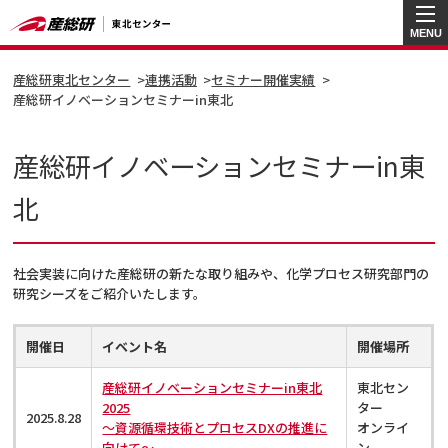
MENU
産総研東北センター
連携活動
セミナー開催実績
産総研イノベーションセミナーin東北
産総研イノベーションセミナーin東
北
社会実装に向けた産総研の新たな取り組みや、化学プロセス研究部門の
研究シーズをご紹介いたします。
開催日
イベント名
開催場所
産総研イノベーションセミナーin東北
東北セン
2025
ター
2025.8.28
～資源循環技術とプロセスDXの推進に
オンライ
向けて～
ン