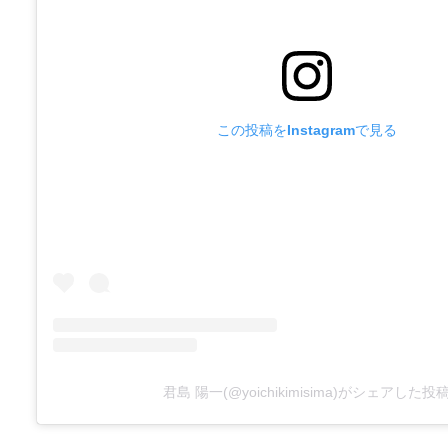
この投稿をInstagramで見る
君島 陽一(@yoichikimisima)がシェアした投