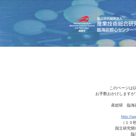
このページは
お手数おかけしますが
産総研 臨海
http://w
（１０
国立研究開
臨