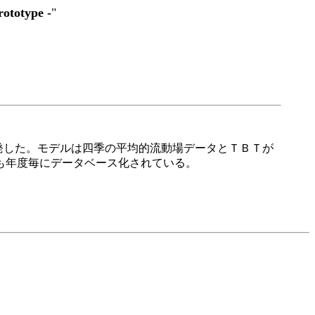
ototype -
"
を開発した。モデルは四季の平均的流動場データとＴＢＴが
も年度毎にデータベース化されている。