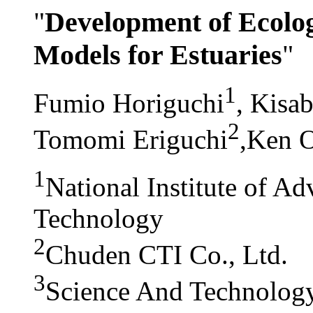
"
Development of Ecolog
Models for Estuaries
"
1
Fumio Horiguchi
, Kisa
2
Tomomi Eriguchi
,Ken 
1
National Institute of Ad
Technology
2
Chuden CTI Co., Ltd.
3
Science And Technology