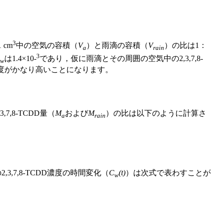
3
cm
中の空気の容積（
V
）と雨滴の容積（
V
）の比は1：
a
rain
3
は1.4×10-
であり，仮に雨滴とその周囲の空気中の2,3,7,8-
aw
度がかなり高いことになります。
,8-TCDD量（
M
および
M
）の比は以下のように計算さ
a
rain
,7,8-TCDD濃度の時間変化（
C
(t)
）は次式で表わすことが
w