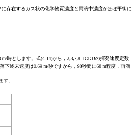
中に存在するガス状の化学物質濃度と雨滴中濃度がほぼ平衡に
3 m/時とします。式(4-14)から，2,3,7,8-TCDDの揮発速度定数
下終末速度は0.69 m/秒ですから，98秒間に68 m程度，雨滴
ます。