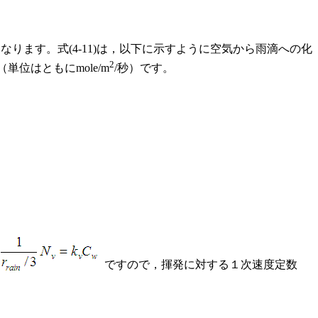
なります。式(4-11)は，以下に示すように空気から雨滴への化
2
位はともにmole/m
/秒）です。
ですので，揮発に対する１次速度定数