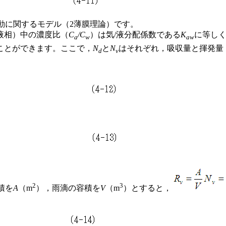
移動に関するモデル（2薄膜理論）です。
（液相）中の濃度比（
C
/C
）は気/液分配係数である
K
に等しく
a
w
aw
ことができます。ここで，
N
と
N
はそれぞれ，吸収量と揮発量（単
d
v
2
3
積を
A
（m
），雨滴の容積を
V
（m
）とすると，