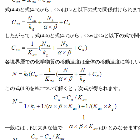
式(4-4)と式(4-5)から，CsaはCaと以下の式で関係付けられま
したがって，式(4-6)と式(4-7)から，CswはCaと以下の式
各境界層での化学物質の移動速度は全体の移動速度に等しい
この式(4-9)を
N
について解くと，次式が得られます。
一般には，βは大きな値で，
は0 とみなせま