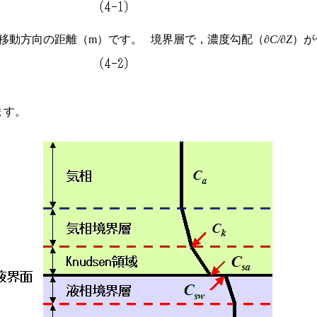
移動方向の距離（m）です。 境界層で，濃度勾配（
∂C/∂Z
）が
ます。