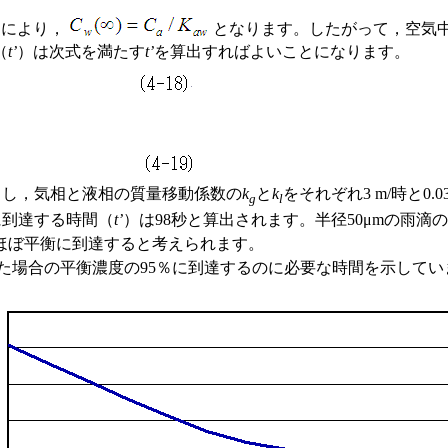
とにより，
となります。したがって，空気
（
t’
）は次式を満たす
t’
を算出すればよいことになります。
。
とし，気相と液相の質量移動係数の
k
と
k
をそれぞれ3 m/時と0.0
g
l
％に到達する時間（
t’
）は98秒と算出されます。半径50μmの雨滴の落
ほぼ平衡に到達すると考えられます。
せた場合の平衡濃度の95％に到達するのに必要な時間を示してい