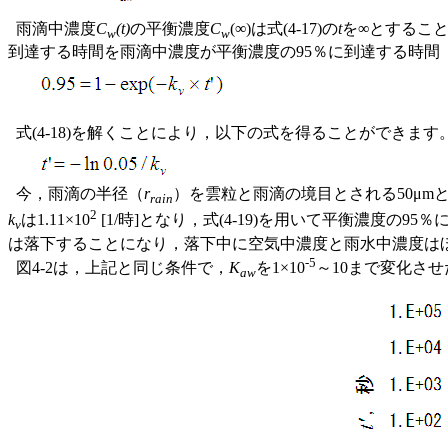
雨滴中濃度
C
(t)
の平衡濃度
C
(∞)は式(4-17)の
t
を∞とするこ
w
w
到達する時間を雨滴中濃度が平衡濃度の95％に到達する時間
式(4-18)を解くことにより，以下の式を得ることができます
今，雨滴の半径（
r
）を雲粒と雨滴の境目とされる50μm
rain
2
k
は1.11×10
[1/時]となり，式(4-19)を用いて平衡濃度の95
v
は落下することになり，落下中に空気中濃度と雨水中濃度は
-5
図4-2は，上記と同じ条件で，
K
を1×10
～10まで変化さ
aw