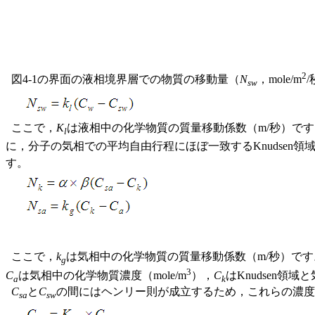
2
図4-1の界面の液相境界層での物質の移動量（
N
，mole/m
sw
ここで，
K
は液相中の化学物質の質量移動係数（m/秒）で
l
に，分子の気相での平均自由行程にほぼ一致するKnudsen領
す。
ここで，
k
は気相中の化学物質の質量移動係数（m/秒）です。
g
3
C
は気相中の化学物質濃度（mole/m
），
C
はKnudsen領
a
k
C
と
C
の間にはヘンリー則が成立するため，これらの濃度
sa
sw