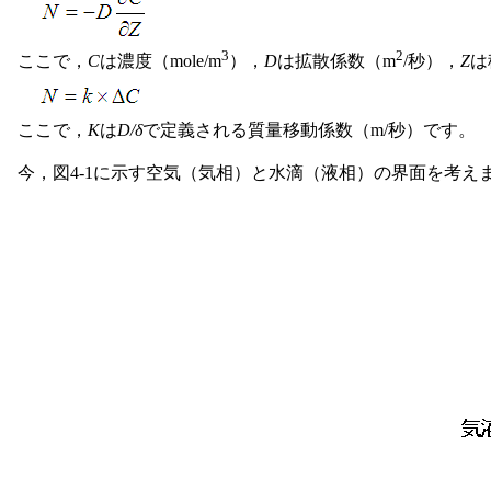
3
2
ここで，
C
は濃度（mole/m
），
D
は拡散係数（m
/秒），
Z
は
ここで，
K
は
D/δ
で定義される質量移動係数（m/秒）です。
今，図4-1に示す空気（気相）と水滴（液相）の界面を考え