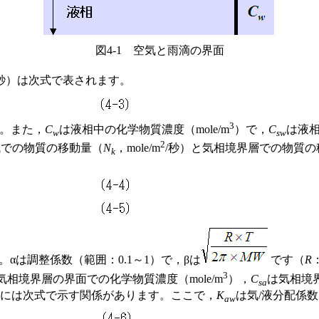
図4-1 空気と雨滴の界面
/秒）は次式で表されます。
3
す。また，
C
は液相中の化学物質濃度（mole/m
）で，
C
は液相
w
sw
2
域での物質の移動量（
N
，mole/m
/秒）と気相境界層での物質の
k
αは調整係数（範囲：0.1～1）で，βは
です（
R
3
域と気相境界層の界面での化学物質濃度（mole/m
），
C
は気相境界
sa
には次式で示す関係があります。ここで，
K
は気/液分配係
aw