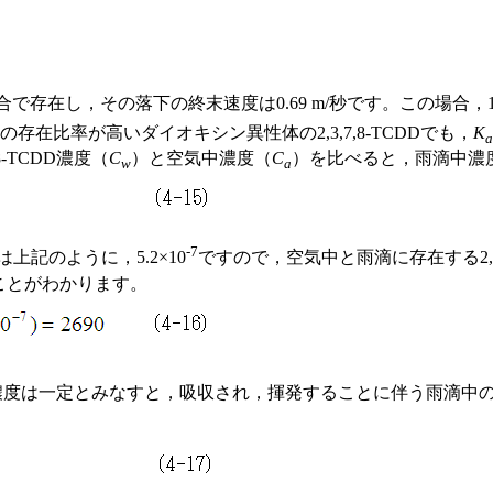
。
で存在し，その落下の終末速度は0.69 m/秒です。この場合，1 
在比率が高いダイオキシン異性体の2,3,7,8-TCDDでも，
K
-TCDD濃度（
C
）と空気中濃度（
C
）を比べると，雨滴中濃
w
a
-7
は上記のように，5.2×10
ですので，空気中と雨滴に存在する2,3,7
ることがわかります。
DD濃度は一定とみなすと，吸収され，揮発することに伴う雨滴中の2,3