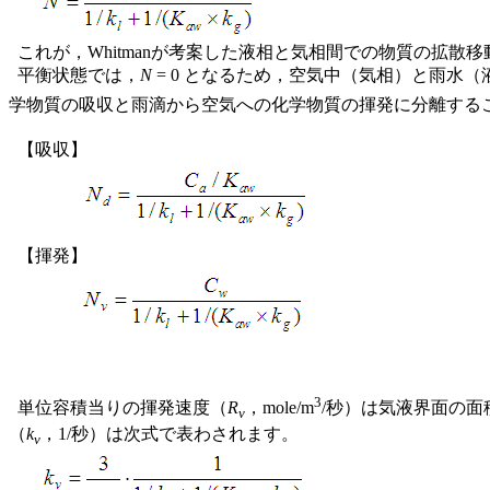
これが，Whitmanが考案した液相と気相間での物質の拡散
平衡状態では，
N
= 0 となるため，空気中（気相）と雨水
学物質の吸収と雨滴から空気への化学物質の揮発に分離する
【吸収】
【揮発】
3
単位容積当りの揮発速度（
R
，mole/m
/秒）は気液界面の面
v
（
k
，1/秒）は次式で表わされます。
v