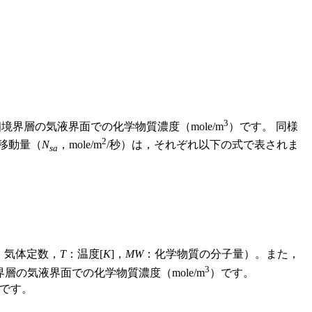
3
境界層の気液界面での化学物質濃度（mole/m
）です。 同様
2
移動量（
N
，mole/m
/秒）は，それぞれ以下の式で表されま
sa
：気体定数，
T
：温度[
K
]，
MW
：化学物質の分子量）。また，
3
層の気液界面での化学物質濃度（mole/m
）です。
数です。