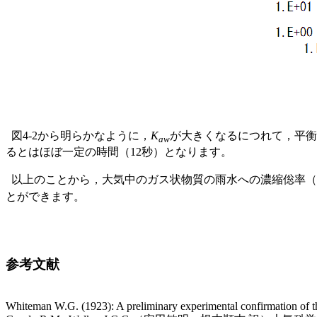
図4-2から明らかなように，
K
が大きくなるにつれて，平衡
aw
るとはほぼ一定の時間（12秒）となります。
以上のことから，大気中のガス状物質の雨水への濃縮倊率（
とができます。
参考文献
Whiteman W.G. (1923): A preliminary experimental confirmation of th