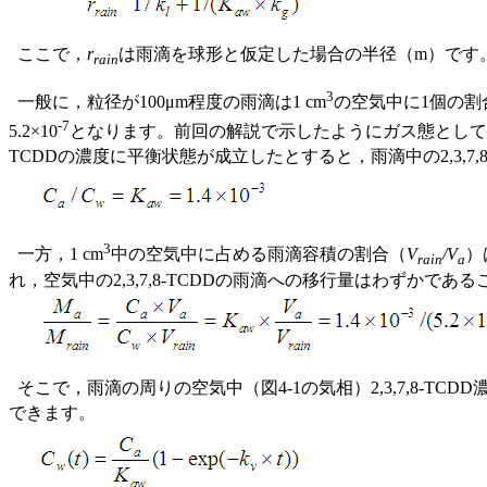
ここで，
r
は雨滴を球形と仮定した場合の半径（m）です
rain
3
一般に，粒径が100μm程度の雨滴は1 cm
の空気中に1個の割合
-7
5.2×10
となります。前回の解説で示したようにガス態としての存
TCDDの濃度に平衡状態が成立したとすると，雨滴中の2,3,7,8
3
一方，1 cm
中の空気中に占める雨滴容積の割合（
V
/V
）
rain
a
れ，空気中の2,3,7,8-TCDDの雨滴への移行量はわずかであ
そこで，雨滴の周りの空気中（図4-1の気相）2,3,7,8-TC
できます。