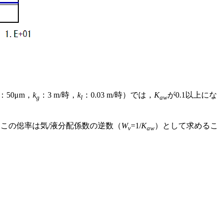
：50μm，
k
：3 m/時，
k
：0.03 m/時）では，
K
が0.1以上にな
g
l
aw
この倊率は気/液分配係数の逆数（
W
=1/
K
）として求めるこ
v
aw