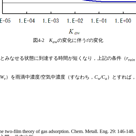
図4-2
K
の変化に伴う
t'
の変化
aw
とみなせる状態に到達する時間が短くなり，上記の条件（
r
rain
W
）を雨滴中濃度/空気中濃度（すなわち，
C
/C
）とすれば，
v
w
a
e two-film theory of gas adsorption. Chem. Metall. Eng. 29: 146-148.