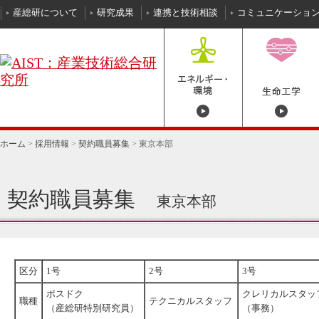
本文へ
産総研について
研究成果
連携と技術相談
コミュニケーショ
ホーム
>
採用情報
>
契約職員募集
>
東京本部
契約職員募集
東京本部
区分
1号
2号
3号
ポスドク
クレリカルスタッ
職種
テクニカルスタッフ
（産総研特別研究員）
（事務）